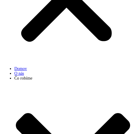
Domov
O nás
Čo robíme