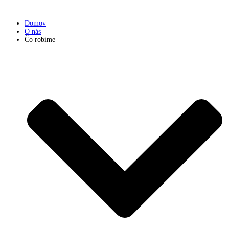
Preskočiť
na
Domov
obsah
O nás
Čo robíme